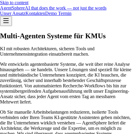
Skip to content
Agent
Sphere
AI that does the work — not just the words
Unser Ansatz
Kontakt
en
Demo Termin
Multi-Agenten Systeme für KMUs
KI mit robusten Architekturen, sicheren Tools und
Unternehmensintegration einsatzbereit machen.
Wir entwickeln agentenbasierte Systeme, die weit über reine Analyse
hinausgehen — sie handeln. Unsere Lösungen sind speziell für kleine
und mittelständische Unternehmen konzipiert, die KI brauchen, die
zuverlässig, sicher und innerhalb bestehender Geschäftsprozesse
funktioniert. Von automatisierten Recherche-Workflows bis hin zur
systemübergreifenden Aufgabenausführung stellt unser Engineering-
Ansatz sicher, dass jeder Agent vom ersten Tag an messbaren
Mehrwert liefert.
Ob Sie manuelle Arbeitsbelastungen reduzieren, isolierte Tools
verbinden oder Ihren Teams KI-gestützte Assistenten geben möchten,
die Ihr Unternehmen wirklich verstehen — AgentSphere liefert die
Architektur, die Werkzeuge und die Expertise, um es möglich zu
machen. Wir sind überzeugt, dass agentenbasiertes Systems